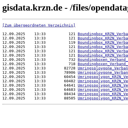
gisdata.krzn.de - /files/opend
[Zum übergeordneten Verzeichnis]
12.09.2025    13:33          121 
Boundingbox_KRZN_Verba
12.09.2025    13:33          121 
Boundingbox_KRZN_Verba
12.09.2025    13:33          119 
Boundingbox_KRZN_Verba
12.09.2025    13:33          121 
Boundingbox_KRZN_Verba
12.09.2025    13:33          121 
Boundingbox_KRZN_Verba
12.09.2025    13:33          121 
Boundingbox_KRZN_Verba
12.09.2025    13:33          732 
Boundingboxen_Verband_
12.09.2025    13:33          718 
Boundingboxen_Verband_
12.09.2025    13:33        82728 
Umringsploygone_Verban
12.09.2025    13:33        78906 
Umringsploygone_Verban
12.09.2025    13:33        60454 
Umringspolygon_KRZN_Ve
12.09.2025    13:33        60482 
Umringspolygon_KRZN_Ve
12.09.2025    13:33        64641 
Umringspolygon_KRZN_Ve
12.09.2025    13:33        64683 
Umringspolygon_KRZN_Ve
12.09.2025    13:33        88434 
Umringspolygon_KRZN_Ve
12.09.2025    13:33        88505 
Umringspolygon_KRZN_Ve