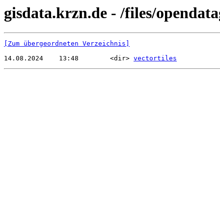
gisdata.krzn.de - /files/opendat
[Zum übergeordneten Verzeichnis]
14.08.2024    13:48        <dir> 
vectortiles